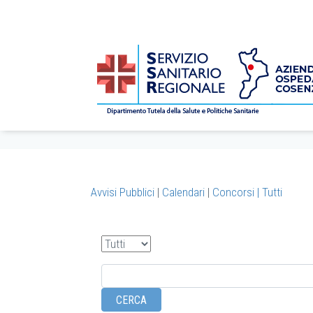
CONCORSI
/
bandi
/
Avvisi Pubblici
/
2026
/
6
/ 30
Home
Avvisi Pubblici
|
Calendari
|
Concorsi |
Tutti