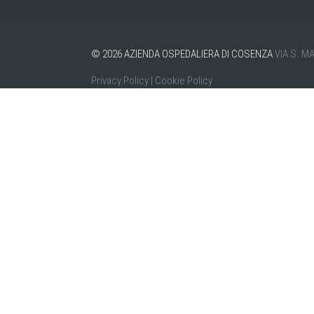
©
2026
AZIENDA OSPEDALIERA DI COSENZA
VIA S. M
Privacy Policy
|
Cookie Policy