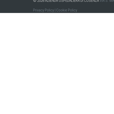
©
2026
AZIENDA OSPEDALIERA DI COSENZA
VIA S. M
Privacy Policy
|
Cookie Policy