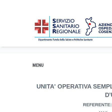
MEDICINA D'URGENZA
/
Dipartimenti e Reparti
/
Dipartimento E
Home
MENU
UNITA' OPERATIVA SEMP
D
REFERENTE: